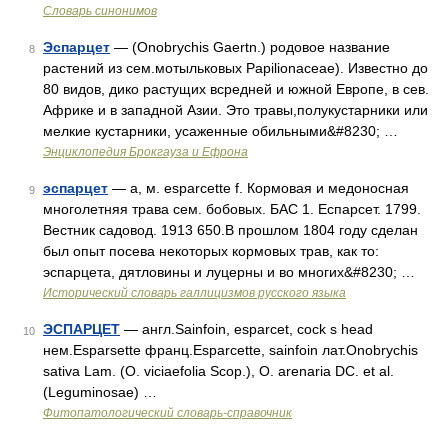
Словарь синонимов
Эспарцет
— (Onobrychis Gaertn.) родовое название
8
растений из сем.мотыльковых Рарiliоnасеае). Известно до
80 видов, дико растущих всредней и южной Европе, в сев.
Африке и в западной Азии. Это травы,полукустарники или
мелкие кустарники, усаженные обильными&#8230; …
Энциклопедия Брокгауза и Ефрона
эспарцет
— а, м. esparcette f. Кормовая и медоносная
9
многолетняя трава сем. бобовых. БАС 1. Еспарсет. 1799.
Вестник садовод. 1913 650.В прошлом 1804 году сделан
был опыт посева некоторых кормовых трав, как то:
эспарцета, дятловины и луцерны и во многих&#8230; …
Исторический словарь галлицизмов русского языка
ЭСПАРЦЕТ
— англ.Sainfoin, esparcet, cock s head
10
нем.Esparsette франц.Esparcette, sainfoin лат.Onobrychis
sativa Lam. (O. viciaefolia Scop.), O. arenaria DC. et al.
(Leguminosae) …
Фитопатологический словарь-справочник