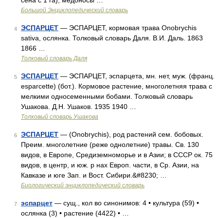
сена с 1 га), медоносы …
Большой Энциклопедический словарь
ЭСПАРЦЕТ
— ЭСПАРЦЕТ, кормовая трава Onobrychis
4
sativa, ослянка. Толковый словарь Даля. В.И. Даль. 1863
1866 …
Толковый словарь Даля
ЭСПАРЦЕТ
— ЭСПАРЦЕТ, эспарцета, мн. нет, муж. (франц.
5
esparcette) (бот.). Кормовое растение, многолетняя трава с
мелкими односеменными бобами. Толковый словарь
Ушакова. Д.Н. Ушаков. 1935 1940 …
Толковый словарь Ушакова
ЭСПАРЦЕТ
— (Onobrychis), род растений сем. бобовых.
6
Преим. многолетние (реже однолетние) травы. Св. 130
видов, в Европе, Средиземноморье и в Азии; в СССР ок. 75
видов, в центр, и юж. р нах Европ. части, в Ср. Азии, на
Кавказе и юге Зап. и Вост. Сибири.&#8230; …
Биологический энциклопедический словарь
эспарцет
— сущ., кол во синонимов: 4 • культура (59) •
7
ослянка (3) • растение (4422) • …